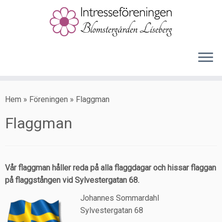
Hoppa
till
Hem
»
Föreningen
»
Flaggman
innehåll
Flaggman
Vår flaggman håller reda på alla flaggdagar och hissar flaggan
på flaggstången vid Sylvestergatan 68.
Johannes Sommardahl
Sylvestergatan 68